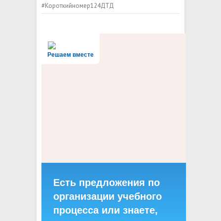
#Короткийномер124ДТД
Решаем вместе
Есть предложения по
организации учебного
процесса или знаете,