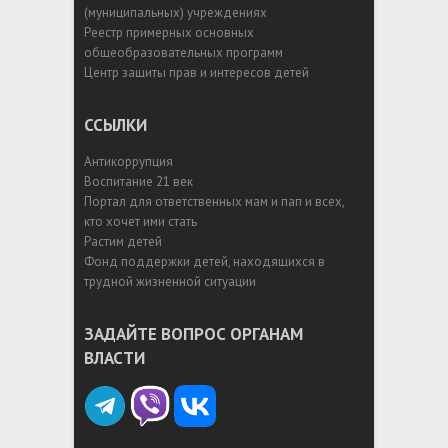
(муниципальных) учреждениях
Реестр примерных основных
общеобразовательных программ
Центр защиты прав и интересов детей
ССЫЛКИ
Антикоррупция
Воспитание 21 век
Портал для ответственных мам и пап и всех,
кто хочет ими стать
Растим детей
Фонд поддержки детей, находящихся в
трудной жизненной ситуации
ЗАДАЙТЕ ВОПРОС ОРГАНАМ
ВЛАСТИ