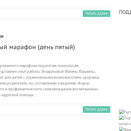
ПОД
Читать далее
АМ
ый марафон (день пятый)
тированного марафона педагогам-психологам
едставлен опыт работы Зезараховой Фатимы Юрьевны,
ат для детей с ограниченными возможностями здоровья,
ения родителей», по составлению и ведению «Карты
го и профилактического сопровождения воспитанника».
ми адресной помощи…
Читать далее