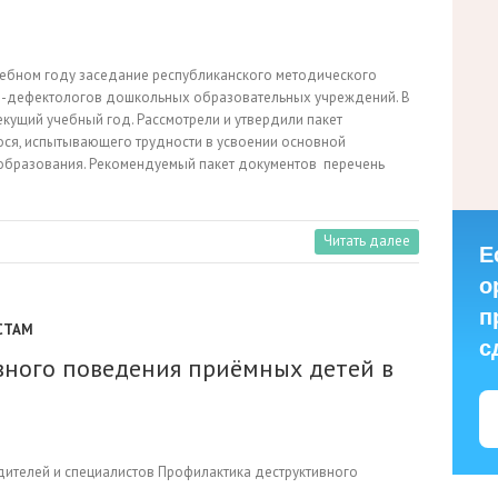
учебном году заседание республиканского методического
й-дефектологов дошкольных образовательных учреждений. В
кущий учебный год. Рассмотрели и утвердили пакет
ся, испытывающего трудности в усвоении основной
бразования. Рекомендуемый пакет документов перечень
Читать далее
Е
о
п
СТАМ
с
ного поведения приёмных детей в
ителей и специалистов Профилактика деструктивного