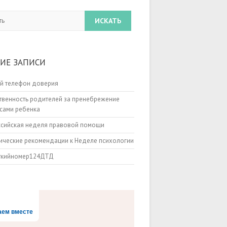
ИЕ ЗАПИСИ
й телефон доверия
твенность родителей за пренебрежение
сами ребенка
ссийская неделя правовой помощи
ческие рекомендации к Неделе психологии
ткийномер124ДТД
аем вместе