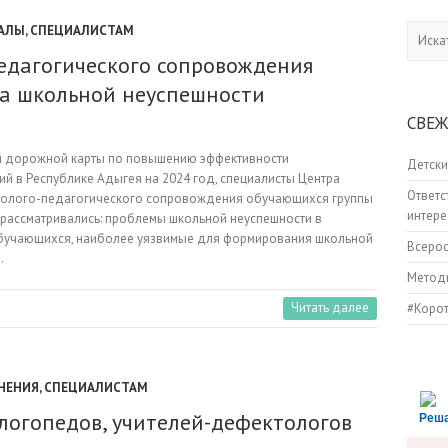
АЛЫ
,
СПЕЦИАЛИСТАМ
Искать
едагогического сопровождения
а школьной неуспешности
СВЕЖ
ий дорожной карты по повышению эффективности
Детски
й в Республике Адыгея на 2024 год, специалисты Центра
Ответс
холого-педагогического сопровождения обучающихся группы
интере
 рассматривались: проблемы школьной неуспешности в
бучающихся, наиболее уязвимые для формирования школьной
Всеро
…
Методи
Читать далее
#Коро
НЕНИЯ
,
СПЕЦИАЛИСТАМ
логопедов, учителей-дефектологов
Реш