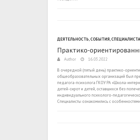
ДЕЯТЕЛЬНОСТЬ
,
СОБЫТИЯ
,
СПЕЦИАЛИСТ
Практико-ориентированн
Author
16.03.2022
В очередной (пятый день) практико-ориен
общеобразовательных организаций был пр
педагога-психолога ГКОУ РА «Школа-интерн
детей-сирот и детей, оставшихся без попеч
индивидуального психолого-педагогическо
Специалисты ознакомились с особенностя