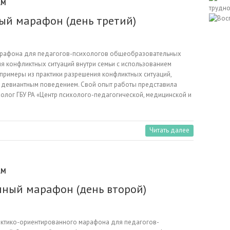
АМ
й марафон (день третий)
арафона для педагогов-психологов общеобразовательных
я конфликтных ситуаций внутри семьи с использованием
примеры из практики разрешения конфликтных ситуаций,
с девиантным поведением. Свой опыт работы представила
олог ГБУ РА «Центр психолого-педагогической, медицинской и
Читать далее
АМ
ный марафон (день второй)
рактико-ориентированного марафона для педагогов-