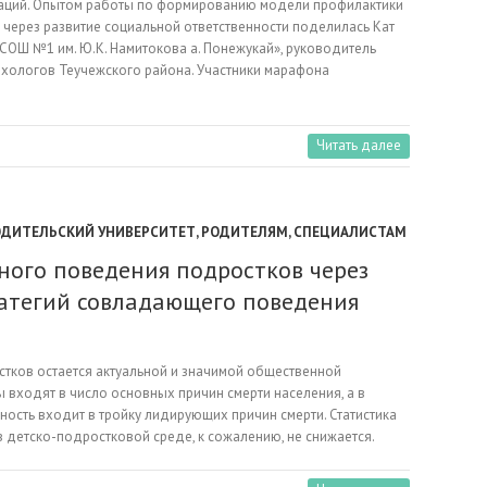
аций. Опытом работы по формированию модели профилактики
ерез развитие социальной ответственности поделилась Кат
СОШ №1 им. Ю.К. Намитокова а. Понежукай», руководитель
хологов Теучежского района. Участники марафона
Читать далее
ОДИТЕЛЬСКИЙ УНИВЕРСИТЕТ
,
РОДИТЕЛЯМ
,
СПЕЦИАЛИСТАМ
ого поведения подростков через
атегий совладающего поведения
тков остается актуальной и значимой общественной
ы входят в число основных причин смерти населения, а в
ость входит в тройку лидирующих причин смерти. Статистика
в детско-подростковой среде, к сожалению, не снижается.