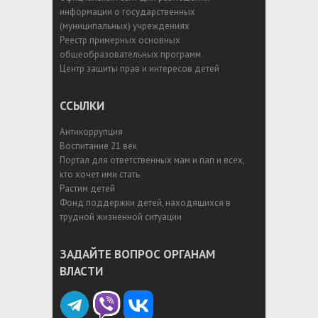
информации о государственных
(муниципальных) учреждениях
Реестр примерных основных
общеобразовательных программ
Центр защиты прав и интересов детей
ССЫЛКИ
Антикоррупция
Воспитание 21 век
Портал для ответственных мам и пап и всех,
кто хочет ими стать
Растим детей
Фонд поддержки детей, находящихся в
трудной жизненной ситуации
ЗАДАЙТЕ ВОПРОС ОРГАНАМ
ВЛАСТИ