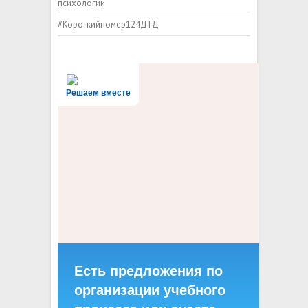
психологии
#Короткийномер124ДТД
Решаем вместе
Есть предложения по
организации учебного