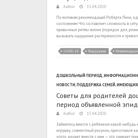
Author
15.04.2020
По мотивам рекомендаций Роберта Лихи, од
состояниям Что составляет сложность в ситу
привычные ритмы жизни (порядок дел, режи
вызывать ощущение растерянности и трево
COVID-19
Поддержка
Рекомендаци
ДОШКОЛЬНЫЙ ПЕРИОД
,
ИНФОРМАЦИОННО
НОВОСТИ
,
ПОДДЕРЖКА СЕМЕЙ, ИМЕЮЩИХ
Советы для родителей до
период объявленной эпи
Author
15.04.2020
Займитесь вместе с ребенком какой-нибудь
игрушку, совместный рисунок, приготовьте 
чтото делает вместе с ним — это снимает тре