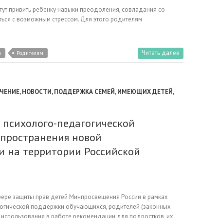
гут привить ребенку навыки преодоления, совладания со
ться с возможным стрессом. Для этого родителям
Читать далее
и
Родителям
ЧЕНИЕ
,
НОВОСТИ
,
ПОДДЕРЖКА СЕМЕЙ, ИМЕЮЩИХ ДЕТЕЙ
,
 психолого-педагогической
спространения новой
 на территории Российской
фере защиты прав детей Минпросвещения России в рамках
гогической поддержки обучающихся, родителей (законных
я использования в работе рекомендации для подростков, их