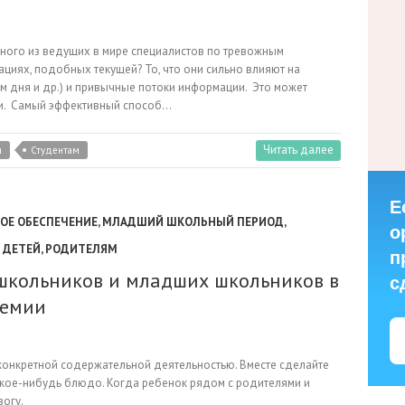
ного из ведущих в мире специалистов по тревожным
ациях, подобных текущей? То, что они сильно влияют на
м дня и др.) и привычные потоки информации. Это может
ги. Самый эффективный способ…
Читать далее
и
Студентам
Е
Е ОБЕСПЕЧЕНИЕ
,
МЛАДШИЙ ШКОЛЬНЫЙ ПЕРИОД
,
о
 ДЕТЕЙ
,
РОДИТЕЛЯМ
п
школьников и младших школьников в
с
демии
 конкретной содержательной деятельностью. Вместе сделайте
какое-нибудь блюдо. Когда ребенок рядом с родителями и
вогу.