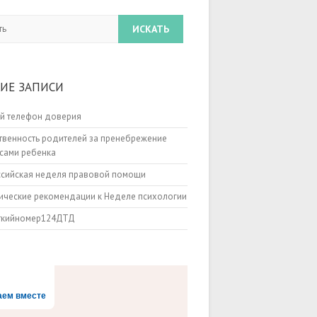
ИЕ ЗАПИСИ
й телефон доверия
твенность родителей за пренебрежение
сами ребенка
ссийская неделя правовой помощи
ческие рекомендации к Неделе психологии
ткийномер124ДТД
аем вместе