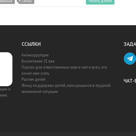
Читать далее
ональный
Семья
ССЫЛКИ
ЗАДА
Антикоррупция
Воспитание 21 век
Портал для ответственных мам и пап и всех, кто
хочет ими стать
Растим детей
ЧАТ-
Фонд поддержки детей, находящихся в трудной
ации о
жизненной ситуации
ниях