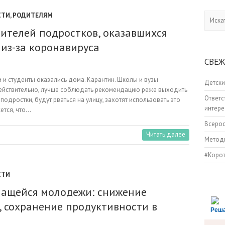
СТИ
,
РОДИТЕЛЯМ
Искать
дителей подростков, оказавшихся
из-за коронавируса
СВЕЖ
и и студенты оказались дома. Карантин. Школы и вузы
Детски
, действительно, лучше соблюдать рекомендацию реже выходить
Ответс
подростки, будут рваться на улицу, захотят использовать это
интере
жется, что…
Всеро
Читать далее
Методи
#Коро
СТИ
учащейся молодежи: снижение
и, сохранение продуктивности в
Реш