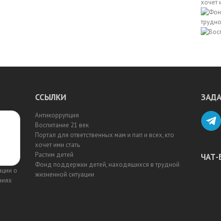
ССЫЛКИ
ЗАДА
Антикоррупция
Воспитание 21 век
Портал для ответственных мам и пап и всех, кто
хочет ими стать
Растим детей
ЧАТ-
Фонд поддержки детей, находящихся в трудной
ации о
жизненной ситуации
ниях