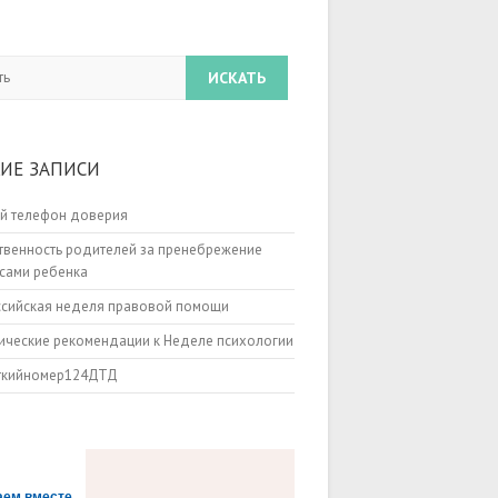
ИЕ ЗАПИСИ
й телефон доверия
твенность родителей за пренебрежение
сами ребенка
ссийская неделя правовой помощи
ческие рекомендации к Неделе психологии
ткийномер124ДТД
аем вместе