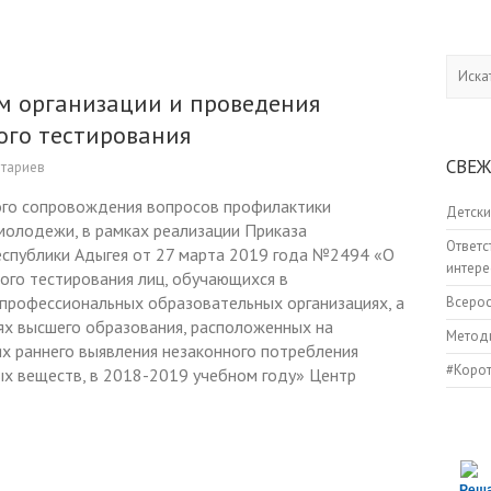
Искать
ам организации и проведения
ого тестирования
СВЕЖ
нтариев
го сопровождения вопросов профилактики
Детски
молодежи, в рамках реализации Приказа
Ответс
еспублики Адыгея от 27 марта 2019 года №2494 «О
интере
ого тестирования лиц, обучающихся в
профессиональных образовательных организациях, а
Всеро
ях высшего образования, расположенных на
Методи
ях раннего выявления незаконного потребления
#Коро
ых веществ, в 2018-2019 учебном году» Центр
Реш