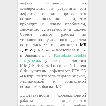
дефект смягчения. Если
своевременно не устранить эти
дефекты, то они проявляются
позже в письменной речи, что
приводит к новым проблемам,
снижению успеваемости в школе.
Своим опытом работы по
устранению указанного дефекта
поделились учителя-логопеды
МБ
ДОУ «ДС
КВ №26» Финогеева К. В.
и Заведий Е. Г.
Korrekcia defekta
smagchenia
, учитель — логопед
МБДОУ №3 ст. Гиагинской Панеш
С.Ф., учитель -дефектолог ГБУ РА
«Центр психолого-педагогической,
медицинской и социальной
помощи» Коблева Д.Г.
Эффективность коррекционной
работы определяется
преемственностью в работе