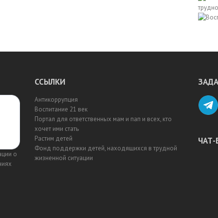
ССЫЛКИ
ЗАДА
Антикоррупция
Воспитание 21 век
Портал для ответственных мам и пап и всех, кто
хочет ими стать
Растим детей
ЧАТ-
Фонд поддержки детей, находящихся в трудной
ации о
жизненной ситуации
ниях