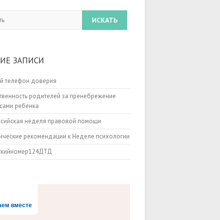
ИЕ ЗАПИСИ
й телефон доверия
твенность родителей за пренебрежение
сами ребенка
ссийская неделя правовой помощи
ческие рекомендации к Неделе психологии
ткийномер124ДТД
аем вместе