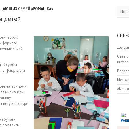
ЕЩАЮЩИХ СЕМЕЙ «РОМАШКА»
Искать
я детей
СВЕЖ
огической,
м формате
Детски
иемных семей
Ответс
интере
ты Службы
ты факультета
Всеро
Методи
ня матери дети
#Коро
для милых мам.
технику
цвету и текстуре
й бумаги,
Реш
но подарить