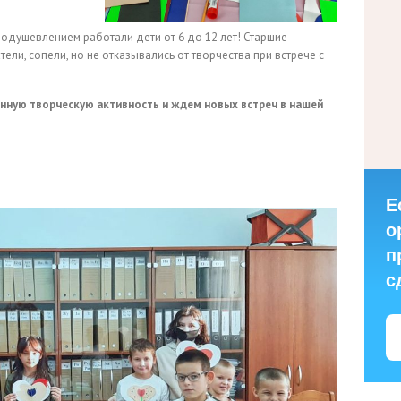
оодушевлением работали дети от 6 до 12 лет! Старшие
ли, сопели, но не отказывались от творчества при встрече с
енную творческую активность и ждем новых встреч в нашей
Е
о
п
с