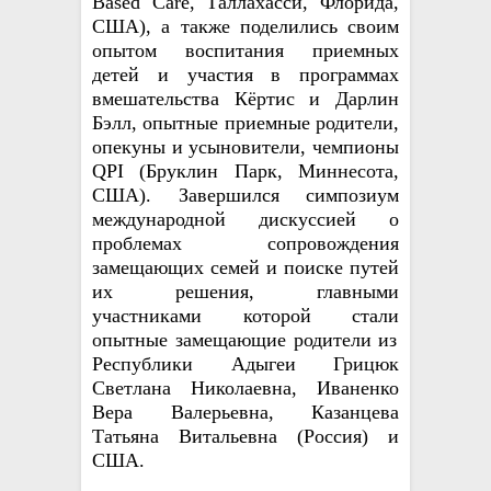
Based Care, Таллахасси, Флорида,
США), а также
подел
ились
своим
опытом воспитания приемных
детей и участия в программах
вмешательства Кёртис и Дарлин
Бэлл, опытные приемные родители,
опекуны и усыновители, чемпионы
QPI (Бруклин Парк, Миннесота,
США).
Заверши
лся
симпозиум
международной дискуссией о
проблемах сопровождения
замещающих семей и поиске путей
их решения, главными
участниками которой
ста
ли
опытные замещающие родители из
Республики Адыгеи
Грицюк
Светлана Николаевна, Иваненко
Вера Валерьевна, Казанцева
Татьяна Витальевна
(Россия)
и
США.