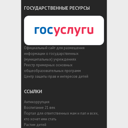
ГОСУДАРСТВЕННЫЕ РЕСУРСЫ
Официальный сайт для размещения
информации о государственных
(муниципальных) учреждениях
Реестр примерных основных
общеобразовательных программ
Центр защиты прав и интересов детей
ССЫЛКИ
Антикоррупция
Воспитание 21 век
Портал для ответственных мам и пап и всех,
кто хочет ими стать
Растим детей